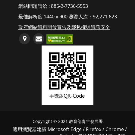
網站問題請洽 : 886-2-7736-5553
最佳解析度 1440 x 900 瀏覽人次：92,271,623
政府網站資料開放宣告及隱私權與資訊安全
連
服
至
務
GoogleMap
信
地
箱
圖
(開
(另
啟
開
郵
Copyright © 2021 教育部青年發展署
新
件
適用瀏覽器建議 Microsoft Edge / Firefox / Chrome /