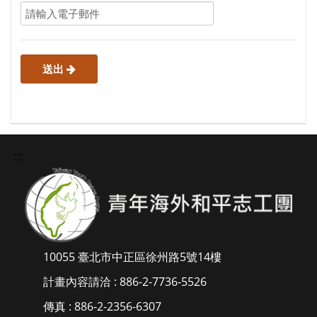
網
_
會
送出
員
登
入
:::
_
忘
記
密
10055 臺北市中正區徐州路5號14樓
碼
計畫內容請洽 : 886-2-7736-5526
傳真 : 886-2-2356-6307