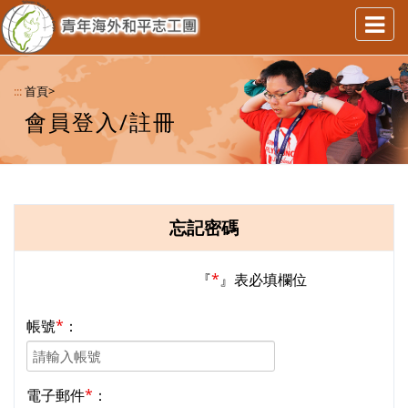
青
連
至
年
:::
首頁
>
網
站
會員登入/註冊
海
首
頁
外
和
忘記密碼
平
志
『
*
』表必填欄位
工
帳號
*
：
團
資
電子郵件
*
：
訊